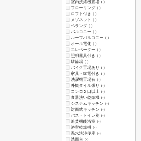
室内洗濯機置場
(-)
フローリング
(-)
ロフト付き
(-)
メゾネット
(-)
ベランダ
(-)
バルコニー
(-)
ルーフバルコニー
(-)
オール電化
(-)
エレベーター
(-)
照明器具付き
(-)
駐輪場
(-)
バイク置場あり
(-)
家具・家電付き
(-)
洗濯機置場有
(-)
外観タイル張り
(-)
コンロ２口以上
(-)
食器洗い乾燥機
(-)
システムキッチン
(-)
対面式キッチン
(-)
バス・トイレ別
(-)
追焚機能浴室
(-)
浴室乾燥機
(-)
温水洗浄便座
(-)
洗面台
(-)