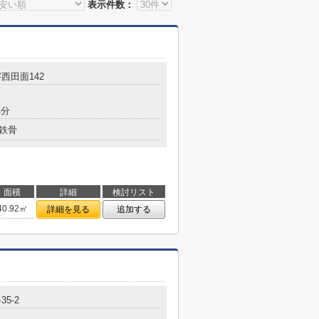
表示件数：
西田面142
分
4分
鉄骨
面積
詳細
検討リスト
40.92㎡
詳細を見る
追加する
35-2