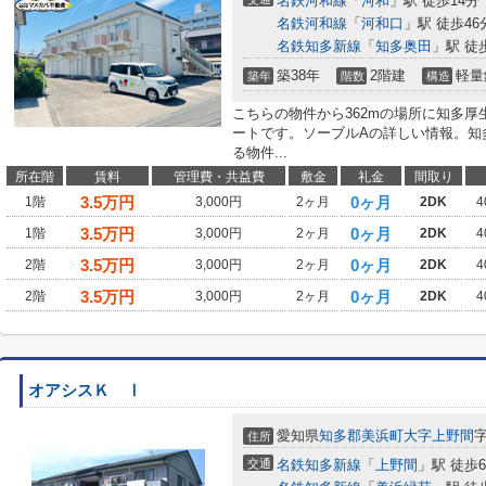
名鉄河和線
「
河和
」駅 徒歩14分
名鉄河和線
「
河和口
」駅 徒歩46
名鉄知多新線
「
知多奥田
」駅 徒
築38年
2階建
軽量
築年
階数
構造
こちらの物件から362mの場所に知多
ートです。ソーブルAの詳しい情報。知
る物件...
所在階
賃料
管理費・共益費
敷金
礼金
間取り
3.5
万円
0ヶ月
1階
3,000円
2ヶ月
2DK
4
3.5
万円
0ヶ月
1階
3,000円
2ヶ月
2DK
4
3.5
万円
0ヶ月
2階
3,000円
2ヶ月
2DK
4
3.5
万円
0ヶ月
2階
3,000円
2ヶ月
2DK
4
オアシスＫ Ⅰ
愛知県
知多郡美浜町
大字上野間
字
住所
交通
名鉄知多新線
「
上野間
」駅 徒歩