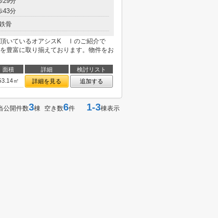
歩29分
歩43分
鉄骨
頂いているオアシスK Ⅰのご紹介で
を豊富に取り揃えております。物件をお
面積
詳細
検討リスト
53.14㎡
詳細を見る
追加する
3
6
1-3
当公開件数
棟 空き数
件
棟表示