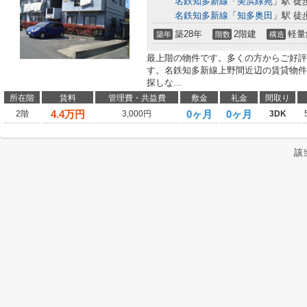
名鉄知多新線
「
美浜緑苑
」駅 徒
名鉄知多新線
「
知多奥田
」駅 徒
築28年
2階建
軽量
築年
階数
構造
最上階の物件です。多くの方からご好評
す。名鉄知多新線上野間近辺の賃貸物件
探しな...
所在階
賃料
管理費・共益費
敷金
礼金
間取り
4.4
万円
0ヶ月
0ヶ月
2階
3,000円
3DK
該