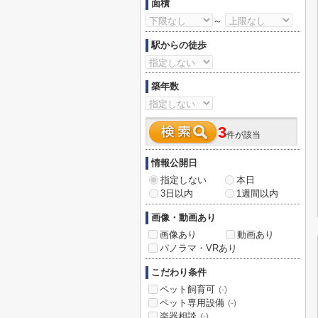
面積
～
駅からの徒歩
築年数
3
件が該当
情報公開日
指定しない
本日
3日以内
1週間以内
画像・動画あり
画像あり
動画あり
パノラマ・VRあり
こだわり条件
ペット飼育可
(-)
ペット専用設備
(-)
楽器相談
(-)