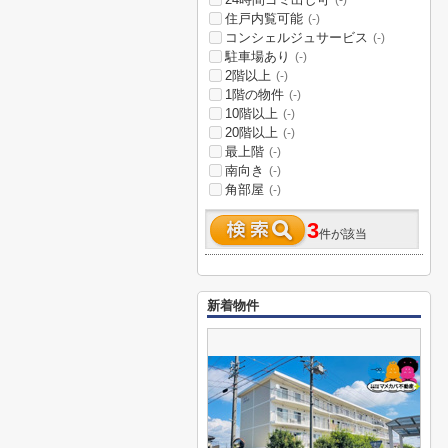
(-)
住戸内覧可能
(-)
コンシェルジュサービス
(-)
駐車場あり
(-)
2階以上
(-)
1階の物件
(-)
10階以上
(-)
20階以上
(-)
最上階
(-)
南向き
(-)
角部屋
(-)
3
件が該当
新着物件