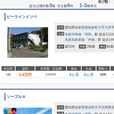
並び順：
3
6
1-3
該当公開件数
棟 空き数
件
棟表示
ビーラインイソベ
愛知県
知多郡南知多町
大字大井
字
住所
交通
名鉄河和線
「
河和
」駅 徒歩112
名鉄知多新線
「
内海
」駅 徒歩14
築33年
2階建
軽量
築年
階数
構造
所在階
賃料
管理費・共益費
敷金
礼金
間取り
3.4
万円
0ヶ月
0ヶ月
1階
3,000円
2DK
ソーブルＡ
愛知県
知多郡美浜町
大字河和
西谷
住所
交通