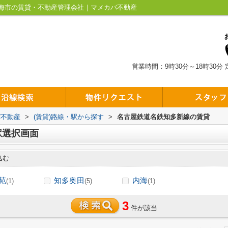
海市の賃貸・不動産管理会社｜マメカバ不動産
営業時間：9時30分～18時30分
バ不動産
>
(賃貸)路線・駅から探す
>
名古屋鉄道名鉄知多新線の賃貸
駅選択画面
込む
苑
知多奥田
内海
(1)
(5)
(1)
3
件が該当