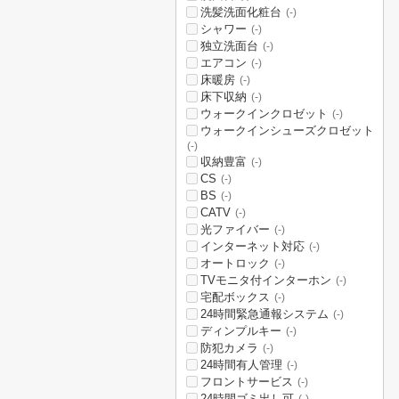
洗髪洗面化粧台
(-)
シャワー
(-)
独立洗面台
(-)
エアコン
(-)
床暖房
(-)
床下収納
(-)
ウォークインクロゼット
(-)
ウォークインシューズクロゼット
(-)
収納豊富
(-)
CS
(-)
BS
(-)
CATV
(-)
光ファイバー
(-)
インターネット対応
(-)
オートロック
(-)
TVモニタ付インターホン
(-)
宅配ボックス
(-)
24時間緊急通報システム
(-)
ディンプルキー
(-)
防犯カメラ
(-)
24時間有人管理
(-)
フロントサービス
(-)
24時間ゴミ出し可