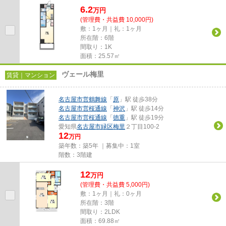
6.2
万
円
(管理費・共益費 10,000円)
敷：1ヶ月｜礼：1ヶ月
所在階：6階
間取り：1K
面積：25.57㎡
ヴェール梅里
賃貸｜マンション
名古屋市営鶴舞線
「
原
」駅 徒歩38分
名古屋市営桜通線
「
神沢
」駅 徒歩14分
名古屋市営桜通線
「
徳重
」駅 徒歩19分
愛知県
名古屋市緑区
梅里
２丁目100-2
12
万円
築年数：築5年 ｜募集中：
1室
階数：3階建
12
万
円
(管理費・共益費 5,000円)
敷：1ヶ月｜礼：0ヶ月
所在階：3階
間取り：2LDK
面積：69.88㎡