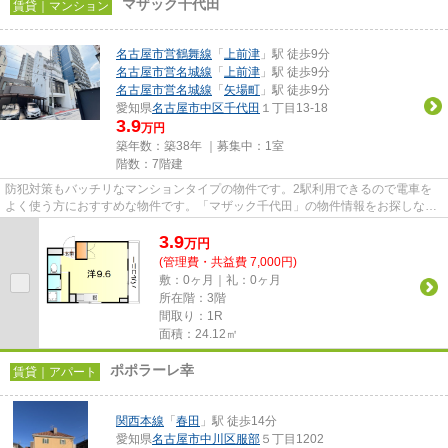
マザック千代田
賃貸｜マンション
名古屋市営鶴舞線
「
上前津
」駅 徒歩9分
名古屋市営名城線
「
上前津
」駅 徒歩9分
名古屋市営名城線
「
矢場町
」駅 徒歩9分
愛知県
名古屋市中区
千代田
１丁目13-18
3.9
万円
築年数：築38年 ｜募集中：
1室
階数：7階建
防犯対策もバッチリなマンションタイプの物件です。2駅利用できるので電車を
よく使う方におすすめな物件です。「マザック千代田」の物件情報をお探しなら
お気軽にお問い合わせ下さい。...
3.9
万
円
(管理費・共益費 7,000円)
敷：0ヶ月｜礼：0ヶ月
所在階：3階
間取り：1R
面積：24.12㎡
ポポラーレ幸
賃貸｜アパート
関西本線
「
春田
」駅 徒歩14分
愛知県
名古屋市中川区
服部
５丁目1202