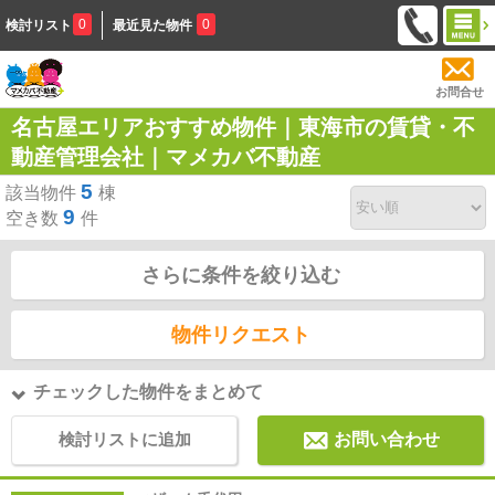
0
0
検討リスト
最近見た物件
お問合せ
名古屋エリアおすすめ物件｜東海市の賃貸・不
動産管理会社｜マメカバ不動産
5
該当物件
棟
9
空き数
件
さらに条件を絞り込む
物件リクエスト
チェックした物件をまとめて
検討リストに追加
お問い合わせ