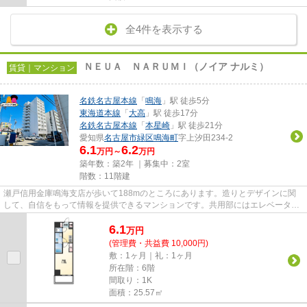
全4件を表示する
ＮＥＵＡ ＮＡＲＵＭＩ（ノイア ナルミ）
賃貸｜マンション
名鉄名古屋本線
「
鳴海
」駅 徒歩5分
東海道本線
「
大高
」駅 徒歩17分
名鉄名古屋本線
「
本星崎
」駅 徒歩21分
愛知県
名古屋市緑区
鳴海町
字上汐田234-2
6.1
6.2
万円～
万円
築年数：築2年 ｜募集中：
2室
階数：11階建
瀬戸信用金庫鳴海支店が歩いて188mのところにあります。造りとデザインに関
して、自信をもって情報を提供できるマンションです。共用部にはエレベータ・
敷地内ごみ置き場などが揃って...
6.1
万
円
(管理費・共益費 10,000円)
敷：1ヶ月｜礼：1ヶ月
所在階：6階
間取り：1K
面積：25.57㎡