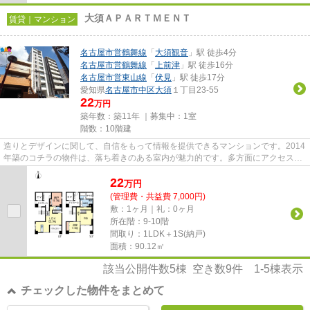
大須ＡＰＡＲＴＭＥＮＴ
賃貸｜マンション
名古屋市営鶴舞線
「
大須観音
」駅 徒歩4分
名古屋市営鶴舞線
「
上前津
」駅 徒歩16分
名古屋市営東山線
「
伏見
」駅 徒歩17分
愛知県
名古屋市中区
大須
１丁目23-55
22
万円
築年数：築11年 ｜募集中：
1室
階数：10階建
造りとデザインに関して、自信をもって情報を提供できるマンションです。2014
年築のコチラの物件は、落ち着きのある室内が魅力的です。多方面にアクセス可
能な、2沿線利用できる物件で...
22
万
円
(管理費・共益費 7,000円)
敷：1ヶ月｜礼：0ヶ月
所在階：9-10階
間取り：1LDK＋1S(納戸)
面積：90.12㎡
該当公開件数
5
棟 空き数
9
件
1-5
棟表示
チェックした物件をまとめて