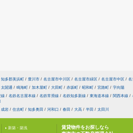
知多郡美浜町
/
豊川市
/
名古屋市中川区
/
名古屋市緑区
/
名古屋市中区
/
名
太閤通
/
鳴海町
/
加木屋町
/
大田町
/
赤坂町
/
昭和町
/
宮路町
/
字向陽
豊線
/
名鉄名古屋本線
/
名鉄常滑線
/
名鉄知多新線
/
東海道本線
/
関西本線
/
線
成岩
/
住吉町
/
知多奥田
/
河和口
/
春田
/
大高
/
半田
/
太田川
賃貸物件をお探しなら
新築・築浅