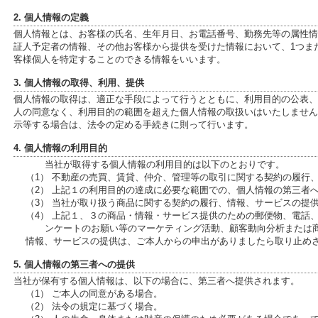
2. 個人情報の定義
個人情報とは、お客様の氏名、生年月日、お電話番号、勤務先等の属性情報、
証人予定者の情報、その他お客様から提供を受けた情報において、1つま
客様個人を特定することのできる情報をいいます。
3. 個人情報の取得、利用、提供
個人情報の取得は、適正な手段によって行うとともに、利用目的の公表、
人の同意なく、利用目的の範囲を超えた個人情報の取扱いはいたしません
示等する場合は、法令の定める手続きに則って行います。
4. 個人情報の利用目的
当社が取得する個人情報の利用目的は以下のとおりです。
（1） 不動産の売買、賃貸、仲介、管理等の取引に関する契約の履行
（2） 上記１の利用目的の達成に必要な範囲での、個人情報の第三者
（3） 当社が取り扱う商品に関する契約の履行、情報、サービスの提
（4） 上記１、３の商品・情報・サービス提供のための郵便物、電話
ンケートのお願い等のマーケティング活動、顧客動向分析または
情報、サービスの提供は、ご本人からの申出がありましたら取り止め
5. 個人情報の第三者への提供
当社が保有する個人情報は、以下の場合に、第三者へ提供されます。
（1） ご本人の同意がある場合。
（2） 法令の規定に基づく場合。