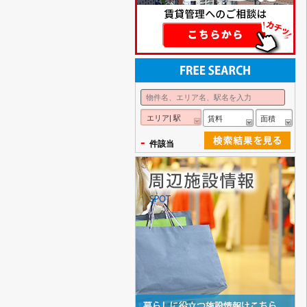
エリア| 駅
賃料
面積
-
件該当