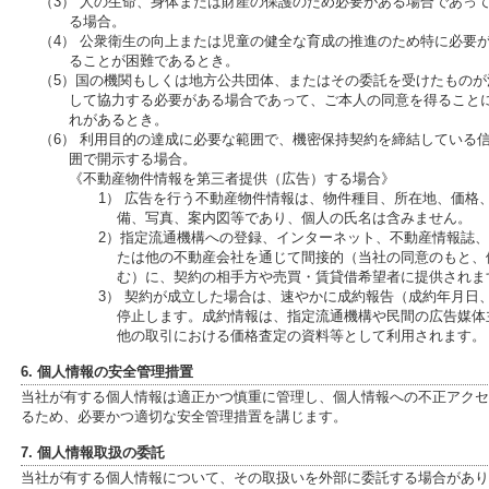
（3） 人の生命、身体または財産の保護のため必要がある場合であっ
る場合。
（4） 公衆衛生の向上または児童の健全な育成の推進のため特に必要
ることが困難であるとき。
（5）国の機関もしくは地方公共団体、またはその委託を受けたもの
して協力する必要がある場合であって、ご本人の同意を得ること
れがあるとき。
（6） 利用目的の達成に必要な範囲で、機密保持契約を締結している
囲で開示する場合。
《不動産物件情報を第三者提供（広告）する場合》
1） 広告を行う不動産物件情報は、物件種目、所在地、価格
備、写真、案内図等であり、個人の氏名は含みません。
2）指定流通機構への登録、インターネット、不動産情報誌
たは他の不動産会社を通じて間接的（当社の同意のもと、
む）に、契約の相手方や売買・賃貸借希望者に提供されま
3） 契約が成立した場合は、速やかに成約報告（成約年月日
停止します。成約情報は、指定流通機構や民間の広告媒体
他の取引における価格査定の資料等として利用されます。
6. 個人情報の安全管理措置
当社が有する個人情報は適正かつ慎重に管理し、個人情報への不正アクセ
るため、必要かつ適切な安全管理措置を講じます。
7. 個人情報取扱の委託
当社が有する個人情報について、その取扱いを外部に委託する場合があり