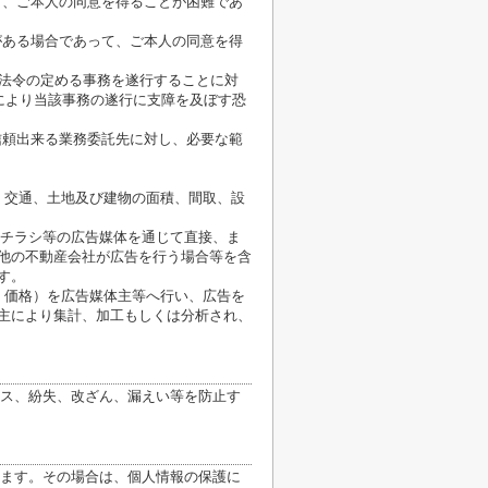
て、ご本人の同意を得ることが困難であ
がある場合であって、ご本人の同意を得
が法令の定める事務を遂行することに対
により当該事務の遂行に支障を及ぼす恐
信頼出来る業務委託先に対し、必要な範
、交通、土地及び建物の面積、間取、設
、チラシ等の広告媒体を通じて直接、ま
他の不動産会社が広告を行う場合等を含
す。
、価格）を広告媒体主等へ行い、広告を
主により集計、加工もしくは分析され、
ス、紛失、改ざん、漏えい等を防止す
ます。その場合は、個人情報の保護に