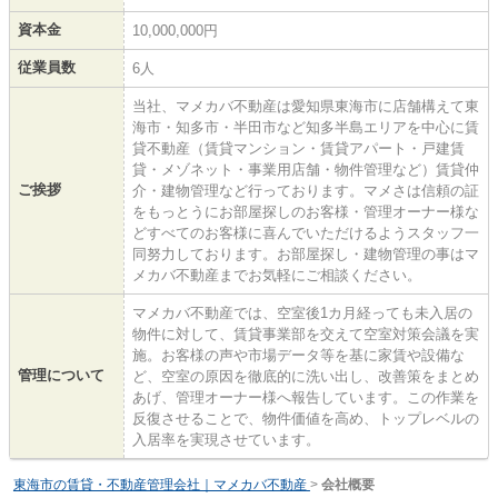
資本金
10,000,000円
従業員数
6人
当社、マメカバ不動産は愛知県東海市に店舗構えて東
海市・知多市・半田市など知多半島エリアを中心に賃
貸不動産（賃貸マンション・賃貸アパート・戸建賃
貸・メゾネット・事業用店舗・物件管理など）賃貸仲
ご挨拶
介・建物管理など行っております。マメさは信頼の証
をもっとうにお部屋探しのお客様・管理オーナー様な
どすべてのお客様に喜んでいただけるようスタッフ一
同努力しております。お部屋探し・建物管理の事はマ
メカバ不動産までお気軽にご相談ください。
マメカバ不動産では、空室後1カ月経っても未入居の
物件に対して、賃貸事業部を交えて空室対策会議を実
施。お客様の声や市場データ等を基に家賃や設備な
管理について
ど、空室の原因を徹底的に洗い出し、改善策をまとめ
あげ、管理オーナー様へ報告しています。この作業を
反復させることで、物件価値を高め、トップレベルの
入居率を実現させています。
東海市の賃貸・不動産管理会社｜マメカバ不動産
>
会社概要