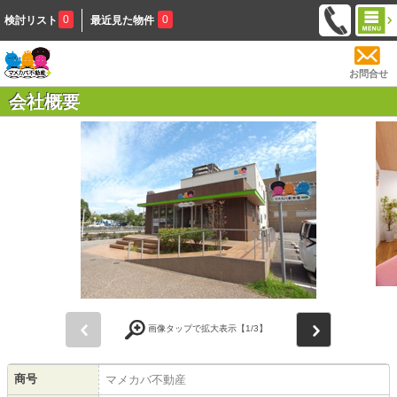
0
0
検討リスト
最近見た物件
お問合せ
会社概要
前
次
画像タップで拡大表示【
1
/3】
商号
マメカバ不動産