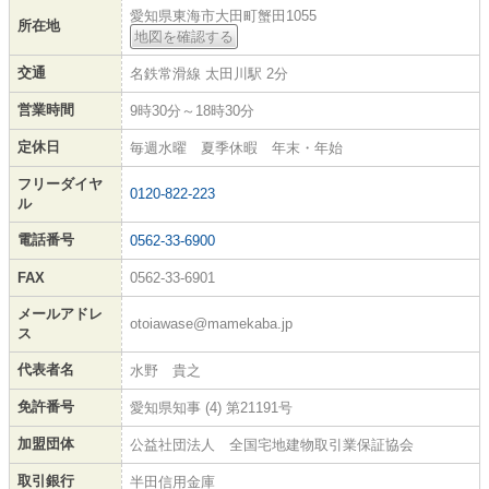
愛知県東海市大田町蟹田1055
所在地
地図を確認する
交通
名鉄常滑線 太田川駅 2分
営業時間
9時30分～18時30分
定休日
毎週水曜 夏季休暇 年末・年始
フリーダイヤ
0120-822-223
ル
電話番号
0562-33-6900
FAX
0562-33-6901
メールアドレ
otoiawase@mamekaba.jp
ス
代表者名
水野 貴之
免許番号
愛知県知事 (4) 第21191号
加盟団体
公益社団法人 全国宅地建物取引業保証協会
取引銀行
半田信用金庫