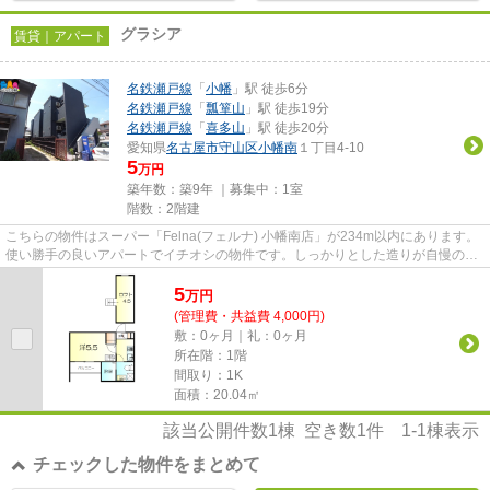
グラシア
賃貸｜アパート
名鉄瀬戸線
「
小幡
」駅 徒歩6分
名鉄瀬戸線
「
瓢箪山
」駅 徒歩19分
名鉄瀬戸線
「
喜多山
」駅 徒歩20分
愛知県
名古屋市守山区
小幡南
１丁目4-10
5
万円
築年数：築9年 ｜募集中：
1室
階数：2階建
こちらの物件はスーパー「Felna(フェルナ) 小幡南店」が234m以内にあります。
使い勝手の良いアパートでイチオシの物件です。しっかりとした造りが自慢の築
7年のアパート。当社イチオシ...
5
万
円
(管理費・共益費 4,000円)
敷：0ヶ月｜礼：0ヶ月
所在階：1階
間取り：1K
面積：20.04㎡
該当公開件数
1
棟 空き数
1
件
1-1
棟表示
チェックした物件をまとめて