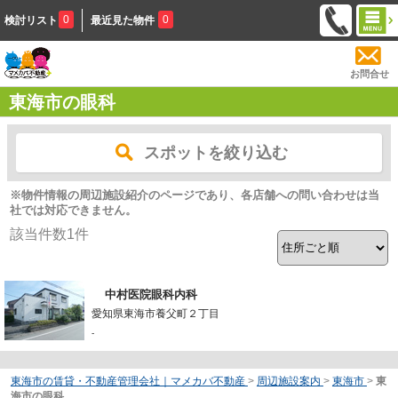
0
0
検討リスト
最近見た物件
お問合せ
東海市の眼科
スポットを絞り込む
※物件情報の周辺施設紹介のページであり、各店舗への問い合わせは当
社では対応できません。
該当件数
1
件
中村医院眼科内科
愛知県東海市養父町２丁目
-
東海市の賃貸・不動産管理会社｜マメカバ不動産
>
周辺施設案内
>
東海市
>
東
海市の眼科