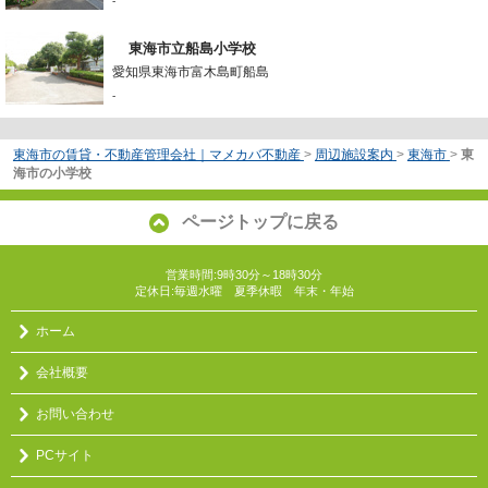
-
東海市立船島小学校
愛知県東海市富木島町船島
-
東海市の賃貸・不動産管理会社｜マメカバ不動産
>
周辺施設案内
>
東海市
>
東
海市の小学校
ページトップに戻る
営業時間:9時30分～18時30分
定休日:毎週水曜 夏季休暇 年末・年始
ホーム
会社概要
お問い合わせ
PCサイト