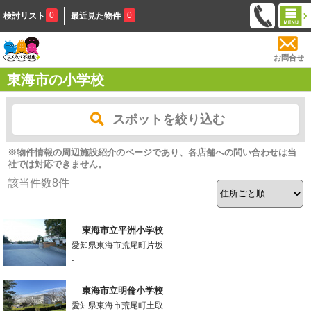
0
0
検討リスト
最近見た物件
お問合せ
東海市の小学校
スポットを絞り込む
※物件情報の周辺施設紹介のページであり、各店舗への問い合わせは当
社では対応できません。
該当件数
8
件
東海市立平洲小学校
愛知県東海市荒尾町片坂
-
東海市立明倫小学校
愛知県東海市荒尾町土取