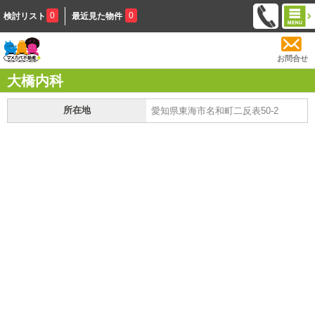
0
0
検討リスト
最近見た物件
お問合せ
大橋内科
所在地
愛知県東海市名和町二反表50-2