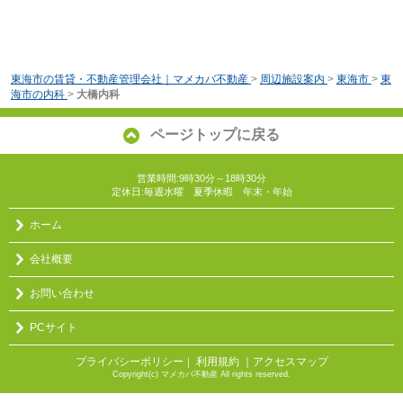
東海市の賃貸・不動産管理会社｜マメカバ不動産
>
周辺施設案内
>
東海市
>
東
海市の内科
>
大橋内科
ページトップに戻る
営業時間:9時30分～18時30分
定休日:毎週水曜 夏季休暇 年末・年始
ホーム
会社概要
お問い合わせ
PCサイト
プライバシーポリシー
利用規約
｜アクセスマップ
｜
Copyright(c) マメカバ不動産 All rights reserved.