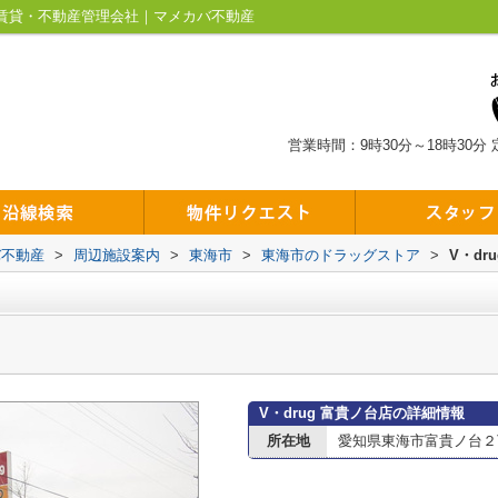
市の賃貸・不動産管理会社｜マメカバ不動産
営業時間：9時30分～18時30分
バ不動産
>
周辺施設案内
>
東海市
>
東海市のドラッグストア
>
V・dr
V・drug 富貴ノ台店の詳細情報
所在地
愛知県東海市富貴ノ台２丁