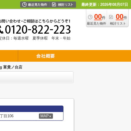
最終更新：2026年08月07日
00
00
件
件
最近見た物件
検討リスト
定休日：毎週水曜 夏季休暇 年末・年始
ug 富貴ノ台店
目106
MAP
▼