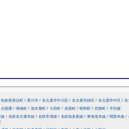
知多郡美浜町
/
豊川市
/
名古屋市中川区
/
名古屋市緑区
/
名古屋市中区
/
名
太閤通
/
鳴海町
/
加木屋町
/
大田町
/
赤坂町
/
昭和町
/
宮路町
/
字向陽
豊線
/
名鉄名古屋本線
/
名鉄常滑線
/
名鉄知多新線
/
東海道本線
/
関西本線
/
線