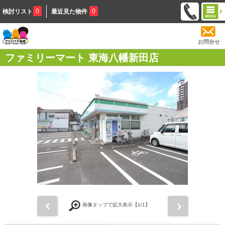
0
0
検討リスト
最近見た物件
お問合せ
ファミリーマート 東海八幡新田店
前
次
画像タップで拡大表示【
1
/1】