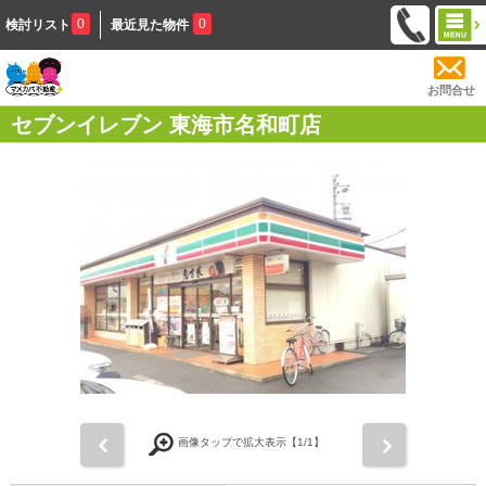
0
0
検討リスト
最近見た物件
お問合せ
セブンイレブン 東海市名和町店
前
次
画像タップで拡大表示【
1
/1】