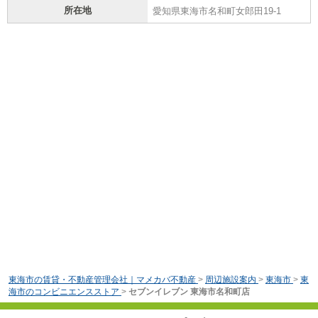
所在地
愛知県東海市名和町女郎田19-1
東海市の賃貸・不動産管理会社｜マメカバ不動産
>
周辺施設案内
>
東海市
>
東
海市のコンビニエンスストア
>
セブンイレブン 東海市名和町店