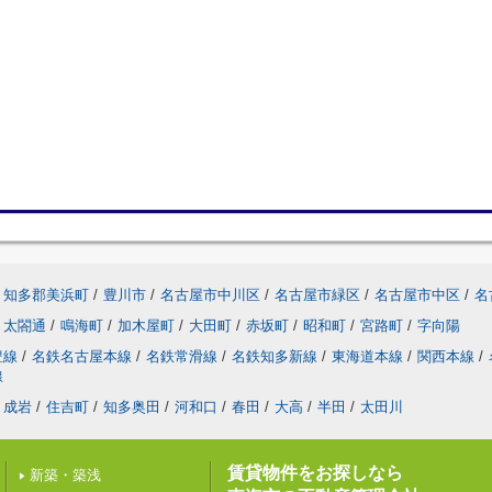
知多郡美浜町
/
豊川市
/
名古屋市中川区
/
名古屋市緑区
/
名古屋市中区
/
名
太閤通
/
鳴海町
/
加木屋町
/
大田町
/
赤坂町
/
昭和町
/
宮路町
/
字向陽
豊線
/
名鉄名古屋本線
/
名鉄常滑線
/
名鉄知多新線
/
東海道本線
/
関西本線
/
線
成岩
/
住吉町
/
知多奥田
/
河和口
/
春田
/
大高
/
半田
/
太田川
賃貸物件をお探しなら
新築・築浅