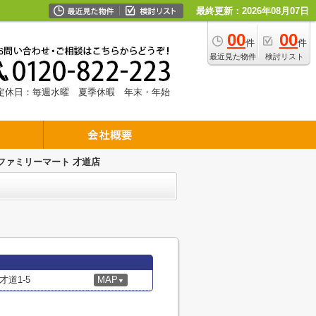
最終更新：2026年08月07日
00
00
件
件
最近見た物件
検討リスト
定休日：毎週水曜 夏季休暇 年末・年始
ファミリーマート 才道店
道1-5
MAP
▼