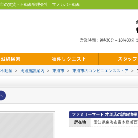
海市の賃貸・不動産管理会社｜マメカバ不動産
営業時間：9時30分～18時30分
バ不動産
>
周辺施設案内
>
東海市
>
東海市のコンビニエンスストア
>
へ
ファミリーマート 才道店の詳細情報
所在地
愛知県東海市富木島町西才