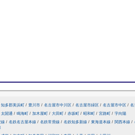
知多郡美浜町
/
豊川市
/
名古屋市中川区
/
名古屋市緑区
/
名古屋市中区
/
名
太閤通
/
鳴海町
/
加木屋町
/
大田町
/
赤坂町
/
昭和町
/
宮路町
/
字向陽
豊線
/
名鉄名古屋本線
/
名鉄常滑線
/
名鉄知多新線
/
東海道本線
/
関西本線
/
線