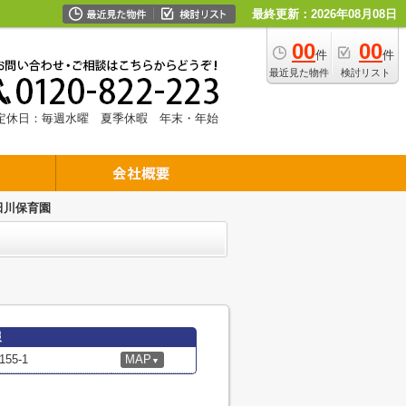
最終更新：2026年08月08日
00
00
件
件
最近見た物件
検討リスト
定休日：毎週水曜 夏季休暇 年末・年始
太田川保育園
報
5-1
MAP
▼