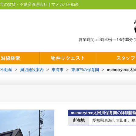
｜東海市の賃貸・不動産管理会社｜マメカバ不動産
営業時間：9時30分～18時30分
バ不動産
>
周辺施設案内
>
東海市
>
東海市の保育園
>
memorytree
memorytree太田川保育園の詳細情
所在地
愛知県東海市大田町川島15