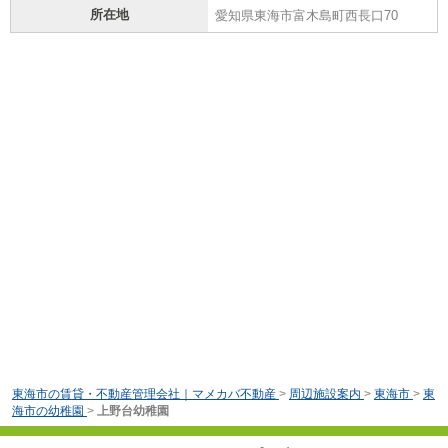
所在地
愛知県東海市富木島町西長口70
東海市の賃貸・不動産管理会社｜マメカバ不動産
>
周辺施設案内
>
東海市
>
東
海市の幼稚園
>
上野台幼稚園