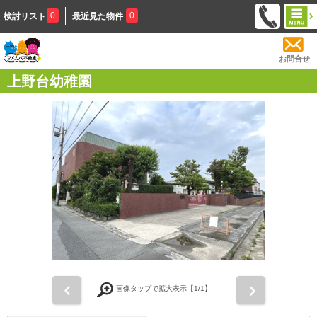
0
0
検討リスト
最近見た物件
お問合せ
上野台幼稚園
前
次
画像タップで拡大表示【
1
/1】