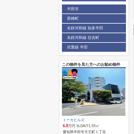
半田市
星崎町
名鉄河和線 知多半田
名鉄河和線 住吉町
武豊線 半田
この物件を見た方へのお勧め物件
トーカヒルズ
6.8
万円 3LDK/71.55㎡
愛知県半田市天王町１丁目