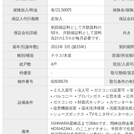
保険加入/料金
有/21,500円
保険名/保険
保証人代行義務
必加入
保証会
初回保証料として月額賃料の
保証会社詳細
50％、月額保証料として賃料
向き
合計の1.5％が毎月必要です。
築年月(築年数)
2011年 3月 (築15年)
契約期
種別/構造
テラス/木造
部屋/所在階
総戸数
4戸
現況/入居可
特優賃
-
取引態様/賃
物件番号
82828579
取引条件の有
２人入居可
法人可
ガスコンロ設置可
室
バルコニー
プロパンガス
公営水道
公共
ガスコンロ
対面式キッチン
カウンターキ
設備条件
追焚機能浴室
温水洗浄便座
洗髪洗面化粧
シューズボックス
TVモニタ付インターホン
ISHIHARA星崎店まで284mです。岡崎信用金
HOSHIZAKI」のここがイチオシ。半田市で
備考