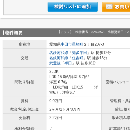
【テラス】
物件番号：82828579
情報更新日：20
物件概要
所在地
愛知県
半田市
星崎町
２丁目207-3
名鉄河和線
「
知多半田
」駅 徒歩12分
交通
名鉄河和線
「
住吉町
」駅 徒歩13分
武豊線
「
半田
」駅 徒歩18分
2LDK
LDK 15.0帖
/
洋室 6.7帖
/
間取り/詳細
洋室 6.7帖
面積/バルコ
［LDK詳細］LDK15 洋
室6.7．洋室6.7
賃料
9.9万円
管理費・共
敷金/礼金/保証金
2ヶ月/1ヶ月/0万円
償却/敷
更新料
2.2万円
敷金積み
権利金/雑費
-/-
駐車場/月額