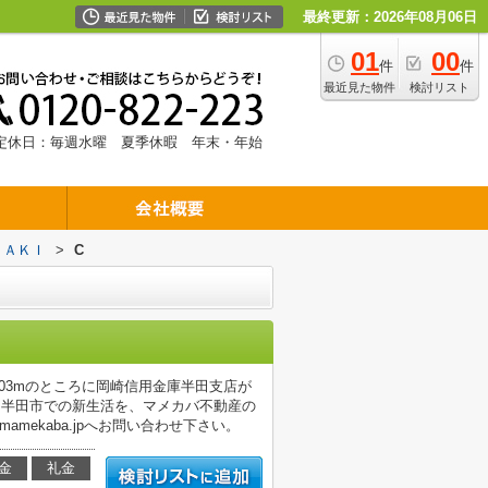
最終更新：2026年08月06日
01
00
件
件
最近見た物件
検討リスト
定休日：毎週水曜 夏季休暇 年末・年始
ＺＡＫＩ
>
C
ら403mのところに岡崎信用金庫半田支店が
です。半田市での新生活を、マメカバ不動産の
amekaba.jpへお問い合わせ下さい。
金
礼金