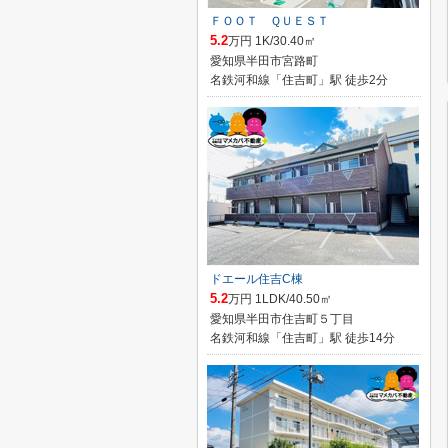
ＦＯＯＴ ＱＵＥＳＴ
5.2
万円 1K/30.40㎡
愛知県半田市宮路町
名鉄河和線「住吉町」駅 徒歩2分
ドエール住吉C棟
5.2
万円 1LDK/40.50㎡
愛知県半田市住吉町５丁目
名鉄河和線「住吉町」駅 徒歩14分