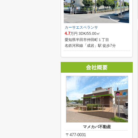
カーサエスペランサ
4.7
万円 3DK/55.00㎡
愛知県半田市仲田町１丁目
名鉄河和線「成岩」駅 徒歩7分
マメカバ不動産
〒477-0031