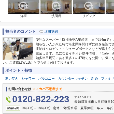
洋室
洗面所
リビング
担当者のコメント
坂田英嗣
便利なスーパー「ISHIHARA星崎店」まで284mで
知らない人が来た時でも玄関を開けずに顔を確認でき
収納はクロゼット・シューズボックスなどが備え付
重宝します。気になるイチオシ物件情報：「Cafe de
知多半田周辺にある数多くの戸建てを公開中。気に
い。ご連絡はWEBからでも受け付けております。
ポイント・特徴
追い焚き
シャワー
バルコニー
カウンターキッチン
新婚
ファミ
お問い合わせは
マメカバ不動産まで
0120-822-223
〒477-0031
愛知県東海市大田町蟹田10
9時30分～18時30分 定休日:毎週水曜 夏季休暇 年末・年始