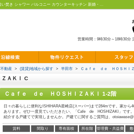
Ｃａｆｅ ｄｅ ＨＯＳＨＩＺＡＫＩC｜追い焚き シャワー バルコニー カウンターキッチン 新婚・ファミリー｜東海市の賃貸・不動産管理会社｜マメカバ不動産
営業時間：9時30分～18時30分
バ不動産
>
(賃貸)地域から探す
>
半田市
>
Ｃａｆｅ ｄｅ ＨＯＳＨＩ
ＺＡＫＩ C
Ｃａｆｅ ｄｅ ＨＯＳＨＩＺＡＫＩ 1-2階
日々の暮らしに便利なISHIHARA星崎店(スーパー)まで284mです。家か
あります。ぜひ一度見ていただきたい、「Cafe de HOSHIZAKI」
紹介する戸建てで実現しませんか。戸建てに関するご質問は、otoiawase@m
賃料
間取り
専有面積
所在階
管理費・共益費
敷