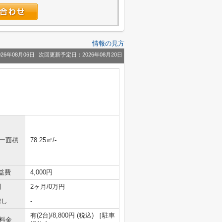
情報の見方
26年08月06日
次回更新予定日：2026年08月20日
ニー面積
78.25㎡/-
益費
4,000円
引
2ヶ月/0万円
増し
-
有(2台)/8,800円 (税込) ［駐車
料金