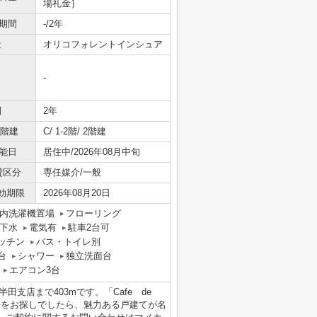
場礼金］
期間
-/2年
社
オリコフォレントインシュア
-
間
2年
/階建
C/ 1-2階/ 2階建
能日
居住中/2026年08月中旬
貸区分
専任媒介/一般
効期限
2026年08月20日
内洗濯機置場
フローリング
下水
電気有
駐車2台可
ッチン
バス・トイレ別
台
シャワー
独立洗面台
エアコン3台
庫半田支店まで403mです。「Cafe de
住居をお探しでしたら、魅力ある戸建てが名