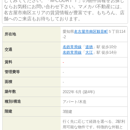
じてみてください。「M-COURT Ⅰ」の物件情報をお探し
ならお気軽にお問い合わせ下さい。マメカバ不動産には、
名古屋市南区エリアの賃貸情報が豊富です。もちろん、店
舗へのご来店もお待ちしております。
愛知県
名古屋市南区
観音町
５丁目114
所在地
-2
名鉄常滑線
「
道徳
」駅 徒歩10分
交通
名鉄常滑線
「
大江
」駅 徒歩14分
賃料
-
管理費等
-
面積
-
築年数
2022年 6月 (築4年)
種別/構造
アパート/木造
階建
3階建
行く先に応じて経路を選べる、2駅利
用可能な物件です。特徴的な外観と