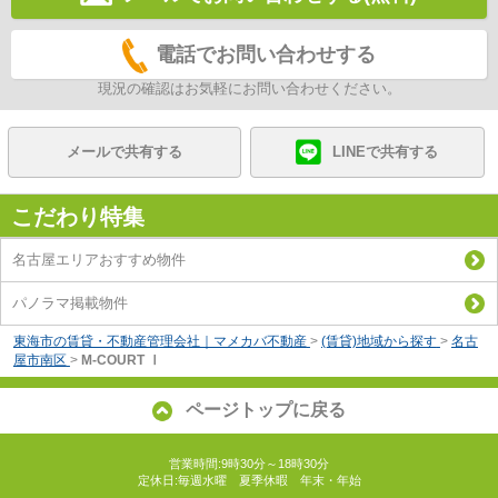
電話でお問い合わせする
現況の確認はお気軽にお問い合わせください。
メールで共有する
LINEで共有する
こだわり特集
名古屋エリアおすすめ物件
パノラマ掲載物件
東海市の賃貸・不動産管理会社｜マメカバ不動産
>
(賃貸)地域から探す
>
名古
屋市南区
>
M-COURT Ⅰ
ページトップに戻る
営業時間:9時30分～18時30分
定休日:毎週水曜 夏季休暇 年末・年始