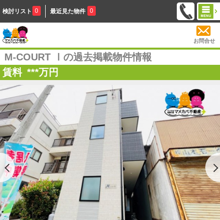
0
0
検討リスト
最近見た物件
お問合せ
M-COURT Ⅰの過去掲載物件情報
賃料
***
万円