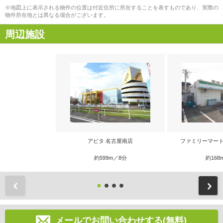
※地図上に表示される物件の位置は付近住所に所在することを表すものであり、実際の
物件所在地とは異なる場合がございます。
周辺施設
アピタ 名古屋南店
ファミリーマート
約599m／8分
約168
前
メールでお問い合わせする(無料)