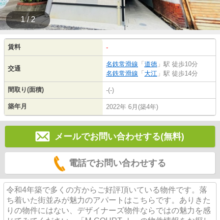
1 / 2
賃料
-
名鉄常滑線
「
道徳
」駅 徒歩10分
交通
名鉄常滑線
「
大江
」駅 徒歩14分
間取り(面積)
-(-)
築年月
2022年 6月(築4年)
メールでお問い合わせする(無料)
電話でお問い合わせする
令和4年築で多くの方からご好評頂いている物件です。落
ち着いた街並みが魅力のアパートはこちらです。ありきた
りの物件にはない、デザイナーズ物件ならではの魅力を感