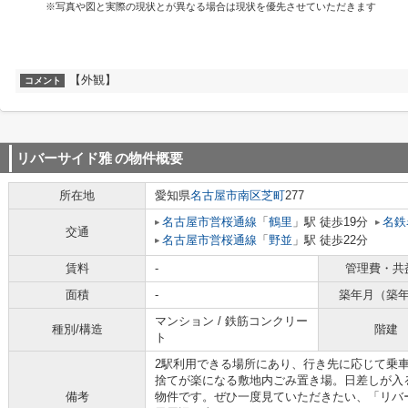
※写真や図と実際の現状とが異なる場合は現状を優先させていただきます
【外観】
コメント
リバーサイド雅
の物件概要
所在地
愛知県
名古屋市南区
芝町
277
名古屋市営桜通線
「
鶴里
」駅 徒歩19分
名鉄
交通
名古屋市営桜通線
「
野並
」駅 徒歩22分
賃料
-
管理費・共
面積
-
築年月（築
マンション / 鉄筋コンクリー
種別/構造
階建
ト
2駅利用できる場所にあり、行き先に応じて乗
捨てが楽になる敷地内ごみ置き場。日差しが入
備考
物件です。ぜひ一度見ていただきたい、「リバ