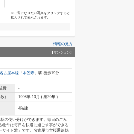
※ご覧になりたい写真をクリックすると
拡大されて表示されます。
情報の見方
【マンション】
名古屋本線
「
本笠寺
」駅 徒歩19分
益費
-
年数）
1996年 10月 ( 築29年 )
4階建
車駅の使い分けができます。毎日のごみ
る物件は毎日を快適に過ごす事ができる
ーサイド雅」です。名古屋市営桜通線鶴