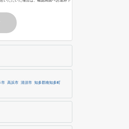
意いただいた場合は、確認画面へお進み下
す
多市
高浜市
清須市
知多郡南知多町