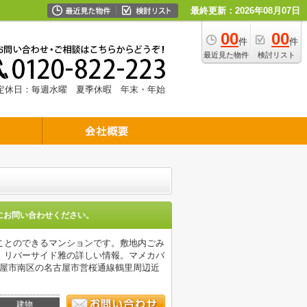
最終更新：2026年08月07日
00
00
件
件
最近見た物件
検討リスト
定休日：毎週水曜 夏季休暇 年末・年始
にお問い合わせください。
ことのできるマンションです。敷地内ごみ
。リバーサイド雅の詳しい情報。マメカバ
す。名古屋市南区の名古屋市営桜通線鶴里周辺近
建物