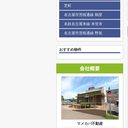
芝町
名古屋市営桜通線 鶴里
名鉄名古屋本線 本笠寺
名古屋市営桜通線 野並
おすすめ物件
マメカバ不動産