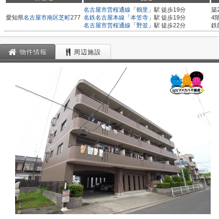
名古屋市営桜通線
「
鶴里
」駅 徒歩19分
築
愛知県
名古屋市南区
芝町
277
名鉄名古屋本線
「
本笠寺
」駅 徒歩19分
4
名古屋市営桜通線
「
野並
」駅 徒歩22分
鉄
物件情報
周辺施設