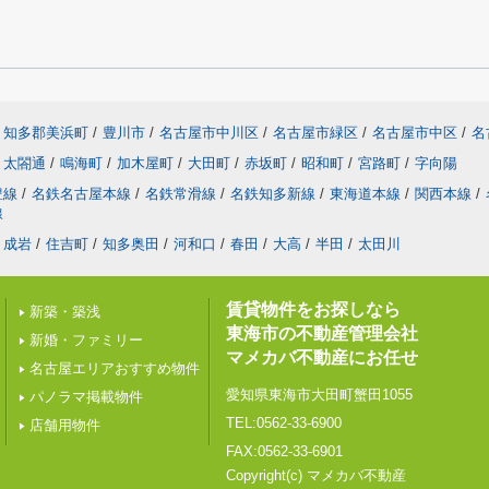
知多郡美浜町
/
豊川市
/
名古屋市中川区
/
名古屋市緑区
/
名古屋市中区
/
名
太閤通
/
鳴海町
/
加木屋町
/
大田町
/
赤坂町
/
昭和町
/
宮路町
/
字向陽
豊線
/
名鉄名古屋本線
/
名鉄常滑線
/
名鉄知多新線
/
東海道本線
/
関西本線
/
線
成岩
/
住吉町
/
知多奥田
/
河和口
/
春田
/
大高
/
半田
/
太田川
賃貸物件をお探しなら
新築・築浅
東海市の不動産管理会社
新婚・ファミリー
マメカバ不動産にお任せ
名古屋エリアおすすめ物件
愛知県東海市大田町蟹田1055
パノラマ掲載物件
TEL:0562-33-6900
店舗用物件
FAX:0562-33-6901
Copyright(c) マメカバ不動産