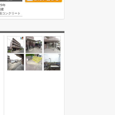
29年
階建
筋コンクリート