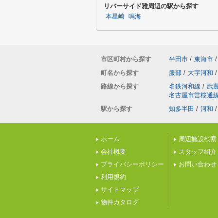
リバーサイド雅周辺の駅から探す
本星崎
鳴海
市区町村から探す
半田市
/
東海市
/
町名から探す
服部
/
大字河和
/
路線から探す
名鉄河和線
/
武
名古屋市営桜通
駅から探す
知多半田
/
河和
/
ホーム
周辺施設検索
会社概要
スタッフ紹介
プライバシーポリシー
お問い合わせ
利用規約
サイトマップ
物件カタログ