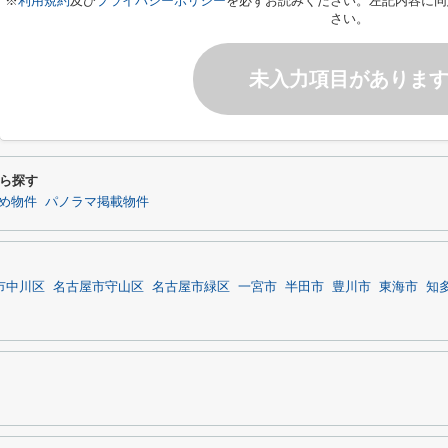
※
利用規約
及び
プライバシーポリシー
を必ずお読みください。左記内容に同
さい。
未入力項目がありま
ら探す
め物件
パノラマ掲載物件
市中川区
名古屋市守山区
名古屋市緑区
一宮市
半田市
豊川市
東海市
知