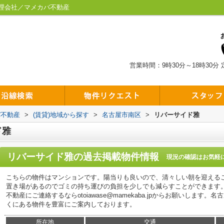
理会社／マメカバ不動産
営業時間：9時30分～18時30分
バ不動産
>
(賃貸)地域から探す
>
名古屋市南区
>
リバーサイド雅
ド雅
リバーサイド雅
の過去掲載物件情報
現況の確認はお気軽
こちらの物件はマンションです。陽当りも良いので、清々しい朝を迎える
置き場があるのでゴミの持ち運びの負担を少しでも減らすことができます
不動産にご連絡するならotoiawase@mamekaba.jpからお願いしま
くにある物件を豊富にご案内しております。
所在地
交通