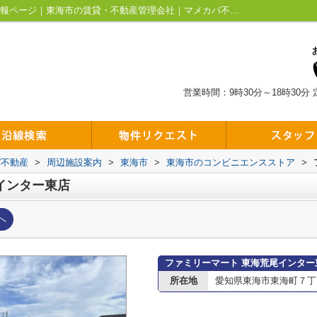
ファミリーマート 東海荒尾インター東店情報ページ｜東海市の賃貸・不動産管理会社｜マメカバ不動産
営業時間：9時30分～18時30分
バ不動産
>
周辺施設案内
>
東海市
>
東海市のコンビニエンスストア
>
インター東店
へ
ファミリーマート 東海荒尾インター
所在地
愛知県東海市東海町７丁目