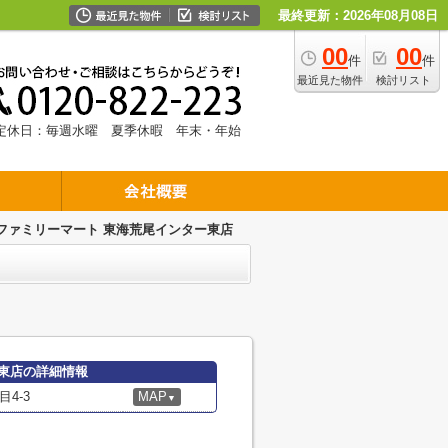
最終更新：2026年08月08日
00
00
件
件
最近見た物件
検討リスト
定休日：毎週水曜 夏季休暇 年末・年始
ファミリーマート 東海荒尾インター東店
東店の詳細情報
4-3
MAP
▼