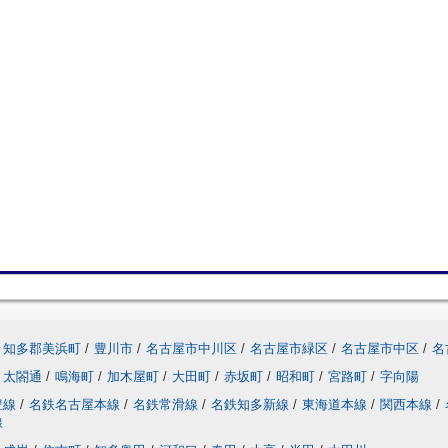
知多郡美浜町
/
豊川市
/
名古屋市中川区
/
名古屋市緑区
/
名古屋市中区
/
名
太閤通
/
鳴海町
/
加木屋町
/
大田町
/
赤坂町
/
昭和町
/
宮路町
/
字向陽
豊線
/
名鉄名古屋本線
/
名鉄常滑線
/
名鉄知多新線
/
東海道本線
/
関西本線
/
線