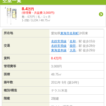
空室一覧
8.4
万
円
(管理費・共益費 3,000円)
敷：0万円｜礼：1ヶ月
1-2階 / 1LDK / 48.75㎡
所在地
愛知県
東海市
名和町
汐田東
名鉄常滑線
「
名和
」駅 徒歩15分
交通
名鉄常滑線
「
柴田
」駅 徒歩28分
東海道本線
「
大高
」駅 徒歩29分
賃料
8.4万円
管理費等
3,000円
面積
48.75㎡
築年数
2011年 9月 (築14年)
種別/構造
テラス/木造
階建
2階建