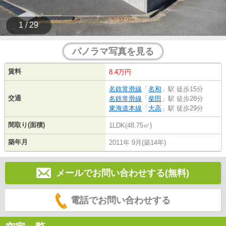
1 / 29
パノラマ写真を見る
賃料
8.4万円
名鉄常滑線
「
名和
」駅 徒歩15分
交通
名鉄常滑線
「
柴田
」駅 徒歩28分
東海道本線
「
大高
」駅 徒歩29分
間取り(面積)
1LDK(48.75㎡)
築年月
2011年 9月(築14年)
メールでお問い合わせする(無料)
電話でお問い合わせする