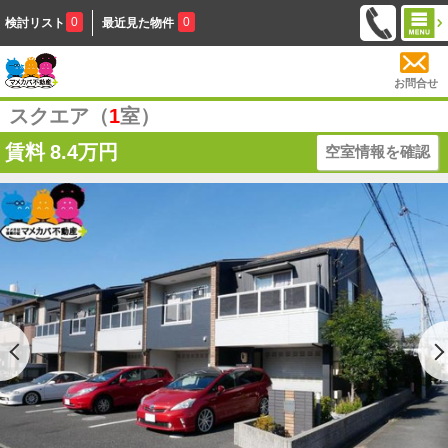
0
0
検討リスト
最近見た物件
お問合せ
スクエア（
1
室）
賃料
8.4万円
空室情報を確認