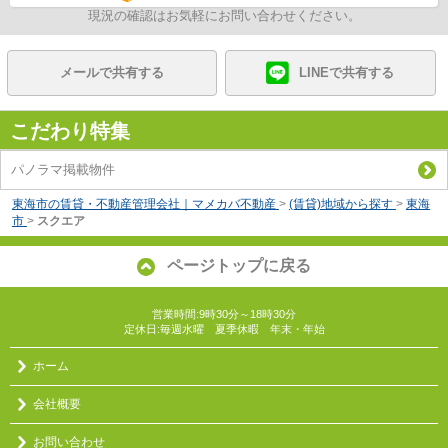
現況の確認はお気軽にお問い合わせください。
メールで共有する
LINEで共有する
こだわり特集
パノラマ掲載物件
東海市の賃貸・不動産管理会社｜マメカバ不動産
>
(賃貸)地域から探す
>
東海
市
>
スクエア
ページトップに戻る
営業時間:9時30分～18時30分
定休日:毎週水曜 夏季休暇 年末・年始
ホーム
会社概要
お問い合わせ